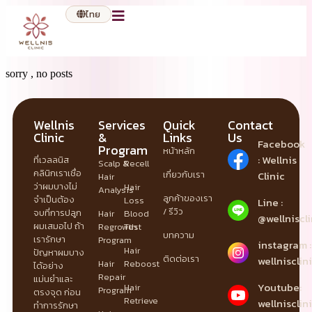
ไทย
sorry , no posts
Wellnis
Services
Quick
Contact
Clinic
&
Links
Us
Facebook
Program
หน้าหลัก
: Wellnis
ที่เวลลนิส
Scalp &
Recell
คลินิกเราเชื่อ
เกี่ยวกับเรา
Clinic
Hair
ว่าผมบางไม่
Hair
Analysis
ลูกค้าของเรา
จำเป็นต้อง
Loss
Line :
/ รีวิว
จบที่การปลูก
Hair
Blood
@wellniscli
ผมเสมอไป ถ้า
Regrowth
Test
บทความ
เรารักษา
Program
instagram :
Hair
ปัญหาผมบาง
ติดต่อเรา
wellnisclin
Hair
Reboost
ได้อย่าง
Repair
แม่นยำและ
Youtube:
Hair
Program
ตรงจุด ก่อน
Retrieve
wellnisclin
ทำการรักษา